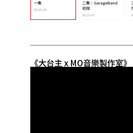
一集
二集：GarageBand
初探
00:20:28
00:18:47
0
《大台主 x MO音樂製作室》