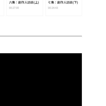
)
六集：創作人訪談(上)
七集：創作人訪談(下)
八集：軟硬兼
00:27:00
00:24:43
00:25:39