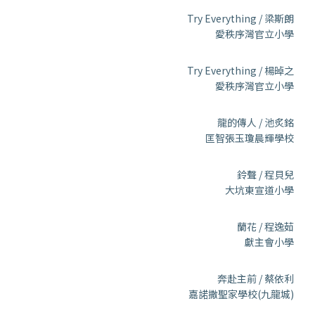
Try Everything / 梁斯朗
愛秩序灣官立小學
Try Everything / 楊晫之
愛秩序灣官立小學
龍的傳人 / 池炙銘
匡智張玉瓊晨輝學校
鈴聲 / 程貝兒
大坑東宣道小學
蘭花 / 程逸茹
獻主會小學
奔赴主前 / 蔡依利
嘉諾撒聖家學校(九龍城)