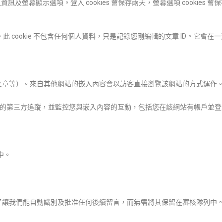
入資訊及螢幕顯示選項。登入 cookies 會保存兩天，螢幕選項 cooki
。此 cookie 不包含任何個人資料，只是記錄您剛編輯的文章 ID。它會在
文章等）。來自其他網站的嵌入內容會以訪客直接瀏覽該網站的方式運作
入額外的第三方追蹤，並監控您與嵌入內容的互動，包括您在該網站有帳戶並
中。
了讓我們能自動識別及批准任何後續留言，而無需將其保留在審核隊列中