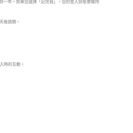
es 會保存一年。如果您選擇「記住我」，您的登入狀態會維持
一天後過期。
。
登入時的互動。
。