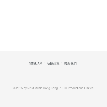
關於iJAM
私隱政策
​聯絡我們
© 2025 by iJAM Music Hong Kong | 16TH Productions Limited