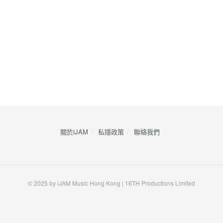
關於iJAM
私隱政策
​聯絡我們
© 2025 by iJAM Music Hong Kong | 16TH Productions Limited