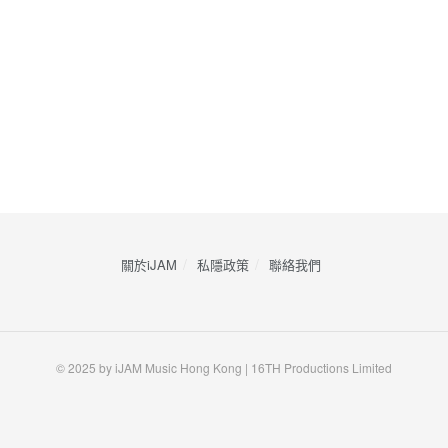
關於iJAM
私隱政策
​聯絡我們
© 2025 by iJAM Music Hong Kong | 16TH Productions Limited