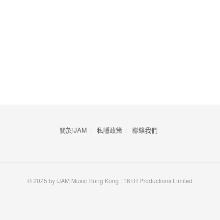
關於iJAM
私隱政策
​聯絡我們
© 2025 by iJAM Music Hong Kong | 16TH Productions Limited